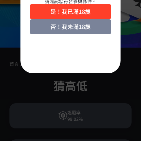
請確認您符合參與條件。
是！我已滿18歲
否！我未滿18歲
首頁
/
產品介紹
/
街機遊戲
/
猜高低
猜高低
返還率
99.02%