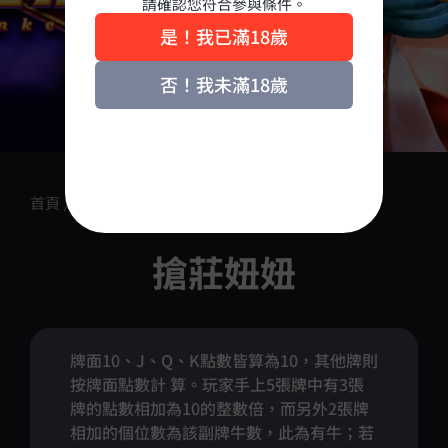
請確認您符合參與條件。
是！我已滿18歲
否！我未滿18歲
首頁
/
產品介紹
/
棋牌
/
搶莊妞妞
搶莊妞妞
牌面10、J、Q、K點數皆算為10，其他牌則
按牌面點數計 算。玩家手上5張牌中有3張
牌的點數相加為10的整數倍，而另外2張牌
相加的個位數為該副牌牛數，此為有牛；若