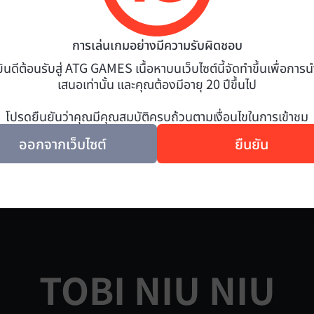
การเล่นเกมอย่างมีความรับผิดชอบ
ยินดีต้อนรับสู่ ATG GAMES เนื้อหาบนเว็บไซต์นี้จัดทำขึ้นเพื่อการน
เสนอเท่านั้น และคุณต้องมีอายุ 20 ปีขึ้นไป
โปรดยืนยันว่าคุณมีคุณสมบัติครบถ้วนตามเงื่อนไขในการเข้าชม
ออกจากเว็บไซต์
ยืนยัน
TOBI NIU NIU