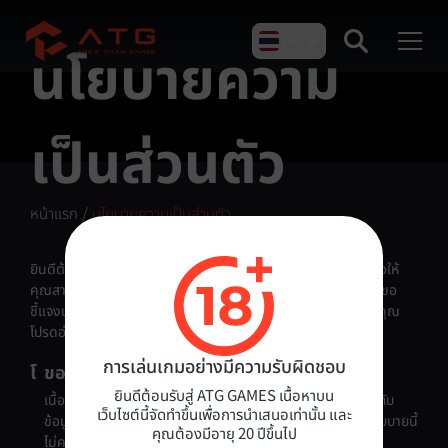
TH
นโยบายความ
เป็นส่วนตัว
แนะนำผลิตภัณฑ์
หน้าแรก
/
นโยบายความเป็นส่วนตัว
เกี่ยวกับเรา
ยินดีต้อนรับสู่ ATG GAMES (ซึ่งต่อไปนี้จะเรียกว่า 'เว็บไซต์นี้') เพื่อให้
คุณสามารถใช้บริการและข้อมูลต่างๆ บนเว็บไซต์ได้อย่างมั่นใจ เราขอ
ข่าวสารและบทความ
ชี้แจงนโยบายการคุ้มครองความเป็นส่วนตัวเพื่อปกป้องสิทธิ์ของคุณ
โปรดอ่านรายละเอียดดังต่อไปนี้:
การเล่นเกมอย่างมีความรับผิดชอบ
โ
ขอบเขตการบังคับใช้นโยบาย
ติดต่อเรา
ยินดีต้อนรับสู่ ATG GAMES เนื้อหาบน
เนื้อหาของนโยบายความเป็นส่วนตัวรวมถึงวิธีที่เว็บไซต์จัดการกับ
เว็บไซต์นี้จัดทำขึ้นเพื่อการนำเสนอเท่านั้น และ
ข้อมูลระบุตัวตนบุคคลที่รวบรวมได้เมื่อคุณใช้บริการเว็บไซต์ นโยบายนี้
คุณต้องมีอายุ 20 ปีขึ้นไป
ไม่ครอบคลุมถึงเว็บไซต์ภายนอกที่เชื่อมโยงจากเว็บไซต์นี้ และไม่