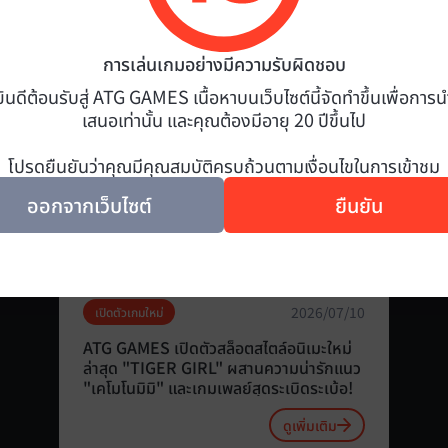
การเล่นเกมอย่างมีความรับผิดชอบ
ยินดีต้อนรับสู่ ATG GAMES เนื้อหาบนเว็บไซต์นี้จัดทำขึ้นเพื่อการน
เสนอเท่านั้น และคุณต้องมีอายุ 20 ปีขึ้นไป
โปรดยืนยันว่าคุณมีคุณสมบัติครบถ้วนตามเงื่อนไขในการเข้าชม
ออกจากเว็บไซต์
ยืนยัน
2026/07/10
เปิดตัวเกมใหม่
ATG GAMES เปิดตัวสล็อตสไตล์อนิเมะใหม่
ล่าสุด "TIGER GIRL" ผสานความน่ารักแนว
"เคโมโนมิมิ" และเกมเพลย์สุดระเบิดระเบ้อ!
ดูเพิ่มเติม