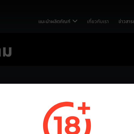
แนะนำผลิตภัณฑ์
เกี่ยวกับเรา
ข่าวสา
าม
แนะนำผลิตภัณฑ์
เกี่ยวกับเรา
ข่าวสารและบทความ
ติดต่อเรา
ข่าวสารล่าสุด