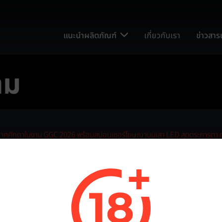
แนะนำผลิตภัณฑ์
เกี่ยวกับเรา
ข่าวสา
าม
แนะนำผลิตภัณฑ์
เกี่ยวกับเรา
ะกาศศักดาในงาน GGC 2026 พร้อมสปอนเซอร์โฆษณาบนเสา LED สุดตระการตา ณ
ข่าวสารและบทความ
G GAMES ประกาศศักดาในงาน 
ตระการตา ณ ศรีลังกา
ติดต่อเรา